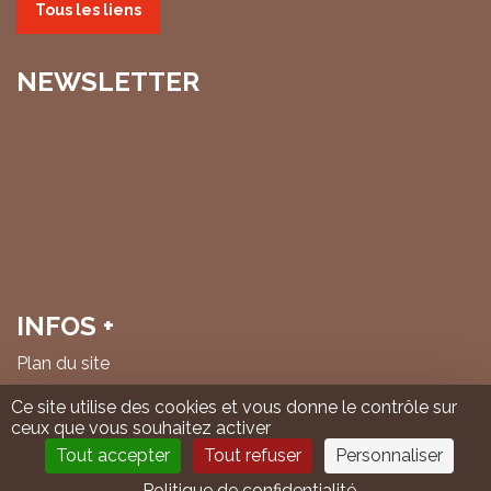
Tous les liens
NEWSLETTER
INFOS +
Plan du site
Mentions légales & politique de confidentialité
Ce site utilise des cookies et vous donne le contrôle sur
ceux que vous souhaitez activer
© IHS Cheminots 2026
Tout accepter
Tout refuser
Personnaliser
Politique de confidentialité