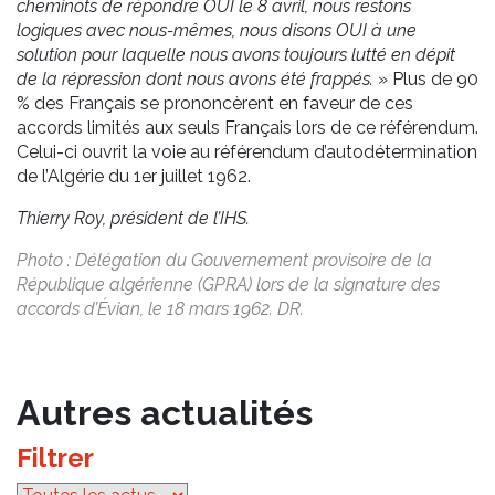
cheminots de répondre OUI le 8 avril, nous restons
logiques avec nous-mêmes, nous disons OUI à une
solution pour laquelle nous avons toujours lutté en dépit
de la répression dont nous avons été frappés.
» Plus de 90
% des Français se prononcèrent en faveur de ces
accords limités aux seuls Français lors de ce référendum.
Celui-ci ouvrit la voie au référendum d’autodétermination
de l’Algérie du 1er juillet 1962.
Thierry Roy, président de l’IHS.
Photo :
Délégation du Gouvernement provisoire de la
République algérienne (GPRA) lors de la signature des
accords d’Évian, le 18 mars 1962. DR.
Autres actualités
Filtrer
par catégorie