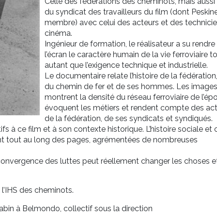
Celle des fédérations des cheminots, mais aussi 
du syndicat des travailleurs du film (dont Peskine
membre) avec celui des acteurs et des technici
cinéma.
Ingénieur de formation, le réalisateur a su rendre
l’écran le caractère humain de la vie ferroviaire t
autant que l’exigence technique et industrielle.
Le documentaire relate l’histoire de la fédération,
du chemin de fer et de ses hommes. Les image
montrent la densité du réseau ferroviaire de l’ép
évoquent les métiers et rendent compte des act
de la fédération, de ses syndicats et syndiqués.
fs à ce film et à son contexte historique. L’histoire sociale et 
ient tout au long des pages, agrémentées de nombreuses
 convergence des luttes peut réellement changer les choses e
l’IHS des cheminots.
bin à Belmondo, collectif sous la direction