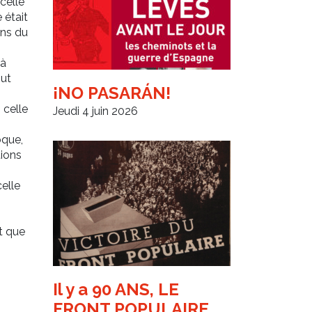
celle
 était
ens du
 à
out
¡NO PASARÁN!
 celle
Jeudi 4 juin 2026
s
oque,
ions
celle
t que
Il y a 90 ANS, LE
FRONT POPULAIRE