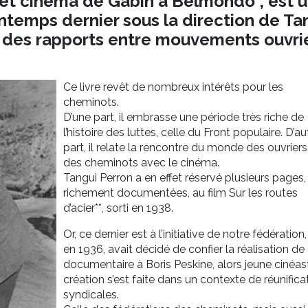
 et cinéma de Gabin à Belmondo*, est 
intemps dernier sous la direction de Ta
te des rapports entre mouvements ouvri
Ce livre revêt de nombreux intérêts pour les
cheminots.
D’une part, il embrasse une période très riche de
l’histoire des luttes, celle du Front populaire. D’au
part, il relate la rencontre du monde des ouvriers
des cheminots avec le cinéma.
Tangui Perron a en effet réservé plusieurs pages,
richement documentées, au film Sur les routes
d’acier**, sorti en 1938.
Or, ce dernier est à l’initiative de notre fédération,
en 1936, avait décidé de confier la réalisation de
documentaire à Boris Peskine, alors jeune cinéas
création s’est faite dans un contexte de réunifica
syndicales.