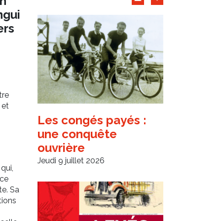
Archives d'articles
un
ngui
ers
tre
 et
Les congés payés :
une conquête
ouvrière
Jeudi 9 juillet 2026
 qui,
 ce
te. Sa
tions