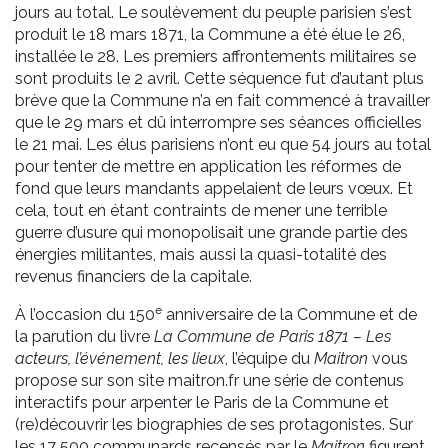
jours au total. Le soulèvement du peuple parisien s’est
produit le 18 mars 1871, la Commune a été élue le 26,
installée le 28. Les premiers affrontements militaires se
sont produits le 2 avril. Cette séquence fut d’autant plus
brève que la Commune n’a en fait commencé à travailler
que le 29 mars et dû interrompre ses séances officielles
le 21 mai. Les élus parisiens n’ont eu que 54 jours au total
pour tenter de mettre en application les réformes de
fond que leurs mandants appelaient de leurs vœux. Et
cela, tout en étant contraints de mener une terrible
guerre d’usure qui monopolisait une grande partie des
énergies militantes, mais aussi la quasi-totalité des
revenus financiers de la capitale.
e
À l’occasion du 150
anniversaire de la Commune et de
la parution du livre
La Commune de Paris 1871 – Les
acteurs, l’événement, les lieux
, l’équipe du
Maitron
vous
propose sur son site maitron.fr une série de contenus
interactifs pour arpenter le Paris de la Commune et
(re)découvrir les biographies de ses protagonistes. Sur
les 17 500 communards recensés par le
Maitron
figurent