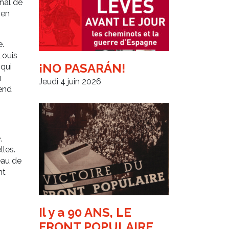
onal de
 en
.
Louis
¡NO PASARÁN!
 qui
u
Jeudi 4 juin 2026
end
,
lles.
eau de
nt
Il y a 90 ANS, LE
FRONT POPULAIRE