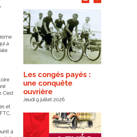
Archives d'articles
T
anisme
ui a
iale
Les congés payés :
oire
une conquête
nir
ouvrière
. C’est
Jeudi 9 juillet 2026
es et
CFTC,
unit à