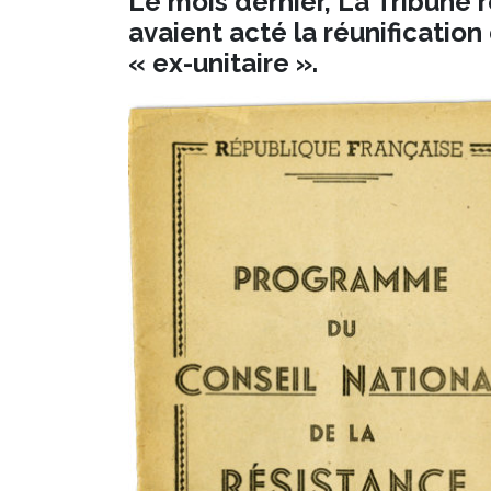
Le mois dernier, La Tribune 
avaient acté la réunificatio
« ex-unitaire ».