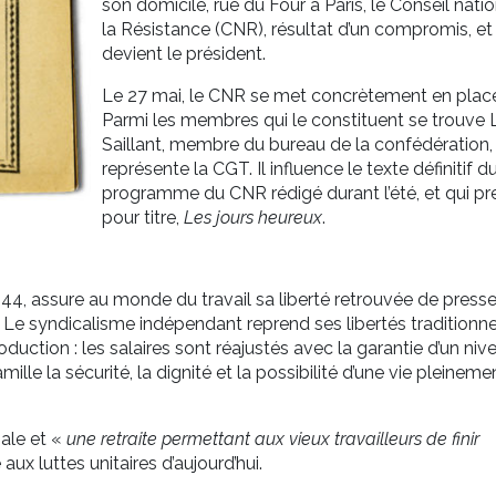
son domicile, rue du Four à Paris, le Conseil nati
la Résistance (CNR), résultat d’un compromis, et
devient le président.
Le 27 mai, le CNR se met concrètement en place
Parmi les membres qui le constituent se trouve 
Saillant, membre du bureau de la confédération,
représente la CGT. Il influence le texte définitif d
programme du CNR rédigé durant l’été, et qui pr
pour titre,
Les jours heureux
.
, assure au monde du travail sa liberté retrouvée de presse
. Le syndicalisme indépendant reprend ses libertés traditionne
ction : les salaires sont réajustés avec la garantie d’un niv
mille la sécurité, la dignité et la possibilité d’une vie pleineme
ale et «
une retraite permettant aux vieux travailleurs de finir
aux luttes unitaires d’aujourd’hui.