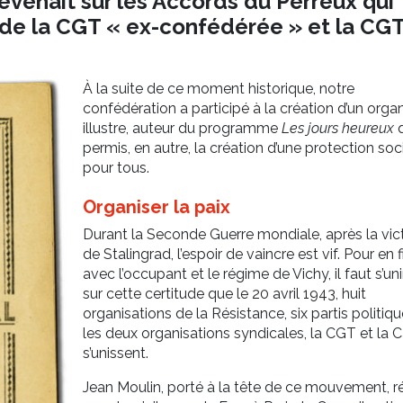
revenait sur les Accords du Perreux qui
n de la CGT « ex-confédérée » et la CG
À la suite de ce moment historique, notre
confédération a participé à la création d’un org
illustre, auteur du programme
Les jours heureux
q
permis, en autre, la création d’une protection soc
pour tous.
Organiser la paix
Durant la Seconde Guerre mondiale, après la vict
de Stalingrad, l’espoir de vaincre est vif. Pour en fi
avec l’occupant et le régime de Vichy, il faut s’unir
sur cette certitude que le 20 avril 1943, huit
organisations de la Résistance, six partis politiqu
les deux organisations syndicales, la CGT et la 
s’unissent.
Jean Moulin, porté à la tête de ce mouvement, ré