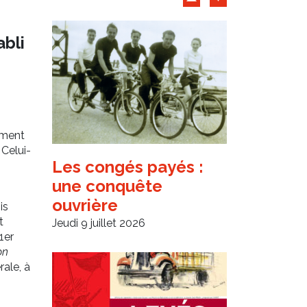
Archives d'articles
abli
ement
 Celui-
Les congés payés :
une conquête
ouvrière
is
t
Jeudi 9 juillet 2026
1er
on
rale, à