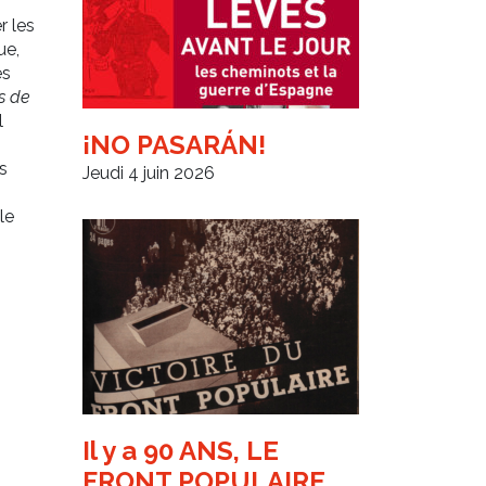
r les
ue,
es
s de
l
¡NO PASARÁN!
s
Jeudi 4 juin 2026
le
Il y a 90 ANS, LE
FRONT POPULAIRE