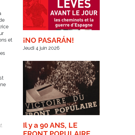
a
de
rice
ur
¡NO PASARÁN!
ons et
Jeudi 4 juin 2026
les
st
 ne
Il y a 90 ANS, LE
t.
FRONT POPULAIRE