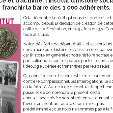
 et d’activité, l’Institut d’histoire soci
 franchir la barre des 1 000 adhérents.
Cela démontre l’intérêt qui nous est porté et le tr
accompli depuis la décision de création de cett
entité par la Fédération, en 1997, lors du 37e Co
fédéral à Lille.
Notre idée forte de départ était – et est toujours
convaincre que l’histoire est aussi un combat syn
car l’histoire en général et notre histoire sociale e
particulier, nous sont disputées par les tenants d
l’idéologie libérale et transmises par leurs relais.
Or, connaître notre histoire est le meilleur remèd
contre le compassionnel, les interrogations, le d
ou la fatalité. Au-delà de permettre d’appréhende
passé et de comprendre le présent, cette
connaissance révèle son intérêt en se tournant v
l’avenir, en montrant que le chemin n’est pas
prédéterminé et que nous ne sommes pas à la fi