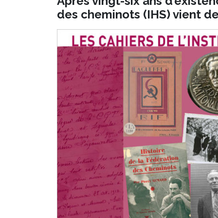
Après vingt-six ans d’existence
des cheminots (IHS) vient de