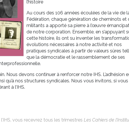
l’histoire
Au cours des 106 années écoulées de la vie de l
Fédération, chaque génération de cheminots et 
militants a apporté sa pierre à l’œuvre émancipat
de notre corporation. Ensemble, en s’appuyant s
cette histoire, ils ont su inventer les transformati
évolutions nécessaires à notre activité et nos
pratiques syndicales à partir de valeurs sûres tel
que la démocratie et le rassemblement de ses
nterprofessionnelle.
hemin. Nous devons continuer à renforcer notre IHS. L’adhésion e
si qu’à nos structures syndicales. Nous vous invitons, si vous
rant à l’IHS.
’IHS, vous recevrez tous les trimestres
Les Cahiers de l’Institu