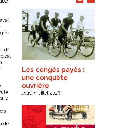
Archives d'articles
ale
avail
e
ngrès
 – de
dical,
n
Les congés payés :
e
une conquête
ouvrière
e
oute
Jeudi 9 juillet 2026
r le
ers
n de