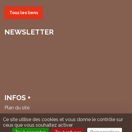
Tous les liens
NEWSLETTER
INFOS +
Plan du site
Mentions légales & politique de confidentialité
Ce site utilise des cookies et vous donne le contrôle sur
ceux que vous souhaitez activer
© IHS Cheminots 2026