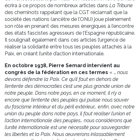
écrira à ce propos de nombreux articles dans
La
Tribune
des cheminots rappelant que la CGT réclamait que la
société des nations (ancêtre de l’ONU) joue pleinement
son rôle en prenant des mesures énergiques à l’encontre
des états fascistes agresseurs de l’Espagne républicaine.
Il soulignait également dans ces articles l’urgence de
réaliser la solidarité entre tous les peuples attachés à la
Paix, en créant l’unité d’action internationale.
En octobre 1938, Pierre Semard intervient au
congrès de la fédération en ces termes
« …
nous
devons défendre la Paix. Ce qu’il faut en dehors de
l’entente des démocraties c’est une plus grande union de
notre peuple. Dans notre pays, en ce moment, il n’y a
encore que l’entente des peuples qui puisse nous sauver
du fascisme intérieur et du péril extérieur… enfin, avec notre
union du peuple dans notre pays, il faut réaliser l’union et
l’action internationale des peuples… nous considérons que
l’unité internationale est une nécessité pour sauvegarder
les libertés et la Paix. Nous œuvrerons inlassablement