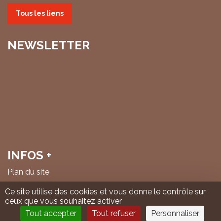
Tous les liens
NEWSLETTER
INFOS +
Plan du site
Mentions légales & politique de confidentialité
Ce site utilise des cookies et vous donne le contrôle sur
ceux que vous souhaitez activer
© IHS Cheminots 2026
Tout accepter
Tout refuser
Personnaliser