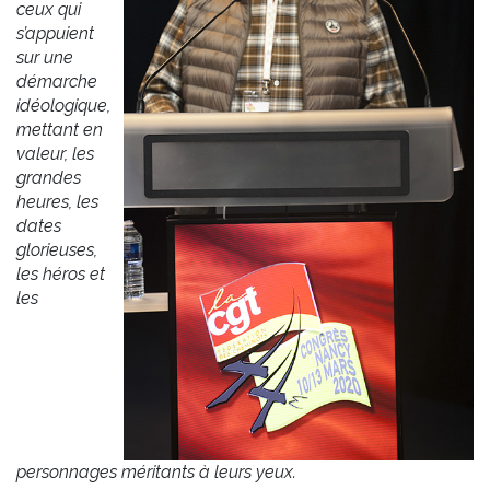
ceux qui
s’appuient
sur une
démarche
idéologique,
mettant en
valeur, les
grandes
heures, les
dates
glorieuses,
les héros et
les
personnages méritants à leurs yeux.