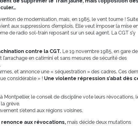
ident de supprimer le Train jaune, mais l’opposition de
eculer…
vention de modernisation, mais, en 1985, le vent tourne ! Suit
vient aux suppressions d’emplois. Elle veut imposer la mise e
tème de radio sol-train reposant sur un seul agent. La CGT s’y
chination contre la CGT.
Le 19 novembre 1985, en gare de
l’arrachage en catimini et sans mesures de sécurité des
.
armes, et annonce une « séquestration » des cadres. Ces dern
que considérable » !
Une violente répression s’abat dès c
ontpellier, le conseil de discipline vote leurs révocations, l
la grève.
ouvement s’étend aux régions voisines.
on renonce aux révocations,
mais décide deux mutations