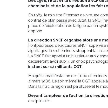
Dès 1968, l’État et la direction SNCF déc
cheminots et de la population les fait r
En 1983, le ministre Fiterman délivre une con
contrat de plan passé avec l’État, la SNCF re
place de l’exploitation de la ligne par un sys
oppose.
La direction SNCF organise alors une ma
Fontpédrouse, deux cadres SNCF supervisent 
aiguillages. Les cheminots stoppent la casse
La SNCF fait appel à un huissier et aux gend
déclareront avoir subi « un choc psychologi
instant sur 12 militants CGT.
Malgré la manifestation de 4 000 cheminots à M
4 mars 1986. Le soir même, la CGT appelle à 
Dans la nuit, la région est paralysée et le m
Devant l’ampleur de l’action, la directi
disciplinaires.