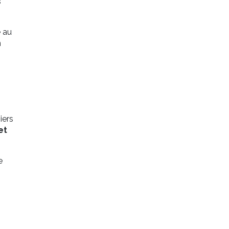
s
e au
n
iers
et
e